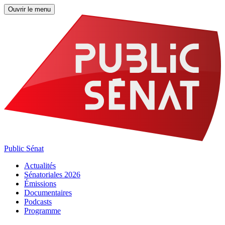
Ouvrir le menu
Public Sénat
Actualités
Sénatoriales 2026
Émissions
Documentaires
Podcasts
Programme