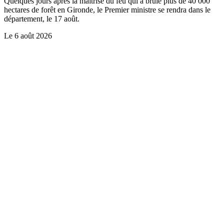
Quelques jours après la maîtrise du feu qui a brûlé plus de 40 000
hectares de forêt en Gironde, le Premier ministre se rendra dans le
département, le 17 août.
Le
6 août 2026