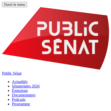
Ouvrir le menu
Public Sénat
Actualités
Sénatoriales 2026
Émissions
Documentaires
Podcasts
Programme