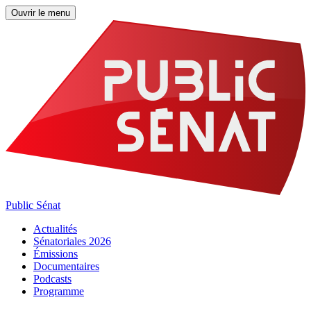
Ouvrir le menu
Public Sénat
Actualités
Sénatoriales 2026
Émissions
Documentaires
Podcasts
Programme