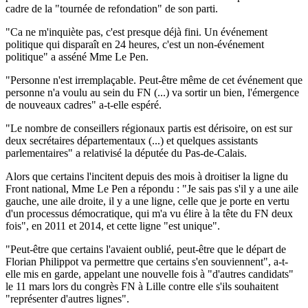
cadre de la "tournée de refondation" de son parti.
"Ca ne m'inquiète pas, c'est presque déjà fini. Un événement
politique qui disparaît en 24 heures, c'est un non-événement
politique" a asséné Mme Le Pen.
"Personne n'est irremplaçable. Peut-être même de cet événement que
personne n'a voulu au sein du FN (...) va sortir un bien, l'émergence
de nouveaux cadres" a-t-elle espéré.
"Le nombre de conseillers régionaux partis est dérisoire, on est sur
deux secrétaires départementaux (...) et quelques assistants
parlementaires" a relativisé la députée du Pas-de-Calais.
Alors que certains l'incitent depuis des mois à droitiser la ligne du
Front national, Mme Le Pen a répondu : "Je sais pas s'il y a une aile
gauche, une aile droite, il y a une ligne, celle que je porte en vertu
d'un processus démocratique, qui m'a vu élire à la tête du FN deux
fois", en 2011 et 2014, et cette ligne "est unique".
"Peut-être que certains l'avaient oublié, peut-être que le départ de
Florian Philippot va permettre que certains s'en souviennent", a-t-
elle mis en garde, appelant une nouvelle fois à "d'autres candidats"
le 11 mars lors du congrès FN à Lille contre elle s'ils souhaitent
"représenter d'autres lignes".