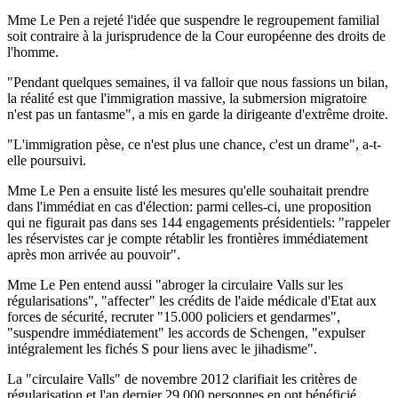
Mme Le Pen a rejeté l'idée que suspendre le regroupement familial
soit contraire à la jurisprudence de la Cour européenne des droits de
l'homme.
"Pendant quelques semaines, il va falloir que nous fassions un bilan,
la réalité est que l'immigration massive, la submersion migratoire
n'est pas un fantasme", a mis en garde la dirigeante d'extrême droite.
"L'immigration pèse, ce n'est plus une chance, c'est un drame", a-t-
elle poursuivi.
Mme Le Pen a ensuite listé les mesures qu'elle souhaitait prendre
dans l'immédiat en cas d'élection: parmi celles-ci, une proposition
qui ne figurait pas dans ses 144 engagements présidentiels: "rappeler
les réservistes car je compte rétablir les frontières immédiatement
après mon arrivée au pouvoir".
Mme Le Pen entend aussi "abroger la circulaire Valls sur les
régularisations", "affecter" les crédits de l'aide médicale d'Etat aux
forces de sécurité, recruter "15.000 policiers et gendarmes",
"suspendre immédiatement" les accords de Schengen, "expulser
intégralement les fichés S pour liens avec le jihadisme".
La "circulaire Valls" de novembre 2012 clarifiait les critères de
régularisation et l'an dernier 29.000 personnes en ont bénéficié.