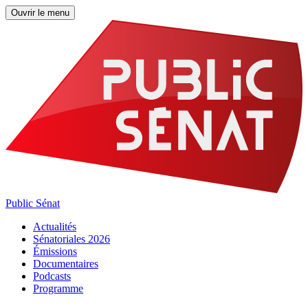
Ouvrir le menu
Public Sénat
Actualités
Sénatoriales 2026
Émissions
Documentaires
Podcasts
Programme