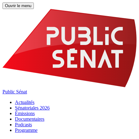
Ouvrir le menu
Public Sénat
Actualités
Sénatoriales 2026
Émissions
Documentaires
Podcasts
Programme