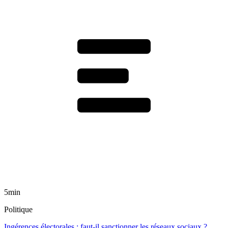
5min
Politique
Ingérences électorales : faut-il sanctionner les réseaux sociaux ?