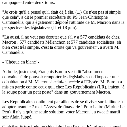
campagne d'entre-deux-tours.
"Je crois qu'il a pensé qu'il était déjà élu. (...) Ce n'est pas si simple
que cela", a dit le premier secrétaire du PS Jean-Christophe
Cambadélis, qui a également déploré l'attitude de M. Macron dans la
perspective des législatives (11 et 18 juin).
"Là aussi, il ne veut pas écouter que s'il y a 577 candidats de chez
Macron , 577 candidats Mélenchon et 577 candidats socialistes, eh
bien c'est très simple, c'est la droite qui va gouverner", a averti M.
Cambadélis.
- 'Chèque en blanc' -
A droite, justement, François Baroin s'est dit "absolument
convaincu" de pouvoir remporter les législatives et d'imposer une
cohabitation à M. Macron si celui-ci accède à l'Elysée. M. Baroin a
mis en garde contre ceux qui, chez Les Républicains (LR), iraient "à
la soupe pour un petit poste" dans un gouvernement Macron.
Les Républicains continuent par ailleurs de se diviser sur l'attitude à
adopter avant le 7 mai. "Assez de finasserie ! Pour battre (Marine Le
Pen), il n'y a qu'une seule solution: voter Macron", a tweeté mardi
soir Alain Juppé.
Christian Estrosi, élu président de Paca face au FN et avec l'apport