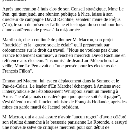
Après une réunion à huis clos de son Conseil stratégique, Mme Le
Pen, qui tient jeudi une réunion publique à Nice, laisse à son
directeur de campagne David Rachline, sénateur-maire de Fréjus
(Var), le soin de présenter l'affiche et le slogan du second tour lors
d'une conférence de presse à la mi-journée.
Mardi soir, elle a continué de pilonner M. Macron, son projet
"fratricide" et la "guerre sociale éclair" qu'il préparerait par
ordonnances sur le droit du travail. "Nous ne voulons pas d'une
France totalement soumise", a renchéri mercredi David Rachline en
référence aux électeurs "insoumis" de Jean-Luc Mélenchon. La
veille, Mme Le Pen avait eu "une pensée pour les électeurs de
François Fillon".
Emmanuel Macron, lui, est en déplacement dans la Somme et le
Pas-de-Calais. Le leader d'En Marche! échangera à Amiens avec
l'intersyndicale de l'établissement Whirlpool avant un meeting à
Arras. "Je n'ai jamais considéré que quoi que ce soit était gagné",
s'est défendu mardi l'ancien ministre de François Hollande, après les
mises en garde mardi de l'actuel président.
M. Macron, qui a aussi assuré n'avoir "aucun regret" d'avoir célébré
son résultat dimanche à la brasserie parisienne La Rotonde, a essuyé
une nouvelle salve de critiques mercredi pour son début de