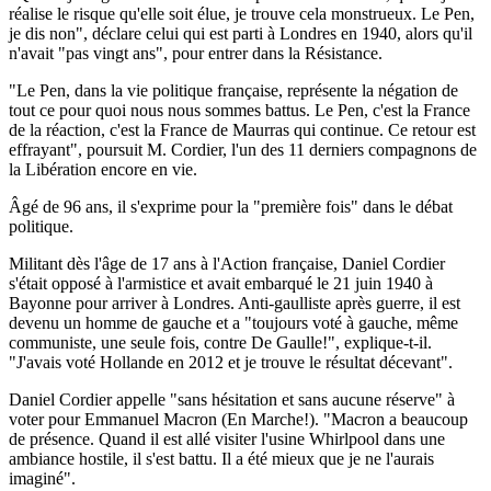
réalise le risque qu'elle soit élue, je trouve cela monstrueux. Le Pen,
je dis non", déclare celui qui est parti à Londres en 1940, alors qu'il
n'avait "pas vingt ans", pour entrer dans la Résistance.
"Le Pen, dans la vie politique française, représente la négation de
tout ce pour quoi nous nous sommes battus. Le Pen, c'est la France
de la réaction, c'est la France de Maurras qui continue. Ce retour est
effrayant", poursuit M. Cordier, l'un des 11 derniers compagnons de
la Libération encore en vie.
Âgé de 96 ans, il s'exprime pour la "première fois" dans le débat
politique.
Militant dès l'âge de 17 ans à l'Action française, Daniel Cordier
s'était opposé à l'armistice et avait embarqué le 21 juin 1940 à
Bayonne pour arriver à Londres. Anti-gaulliste après guerre, il est
devenu un homme de gauche et a "toujours voté à gauche, même
communiste, une seule fois, contre De Gaulle!", explique-t-il.
"J'avais voté Hollande en 2012 et je trouve le résultat décevant".
Daniel Cordier appelle "sans hésitation et sans aucune réserve" à
voter pour Emmanuel Macron (En Marche!). "Macron a beaucoup
de présence. Quand il est allé visiter l'usine Whirlpool dans une
ambiance hostile, il s'est battu. Il a été mieux que je ne l'aurais
imaginé".