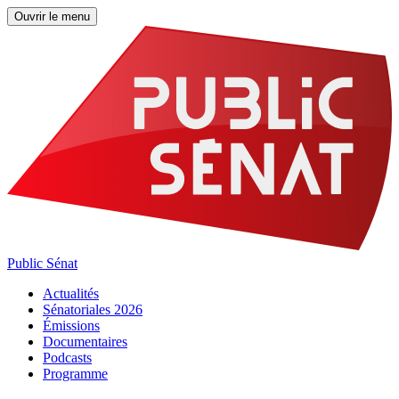
Ouvrir le menu
Public Sénat
Actualités
Sénatoriales 2026
Émissions
Documentaires
Podcasts
Programme