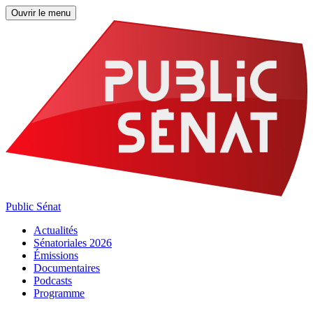
Ouvrir le menu
Public Sénat
Actualités
Sénatoriales 2026
Émissions
Documentaires
Podcasts
Programme