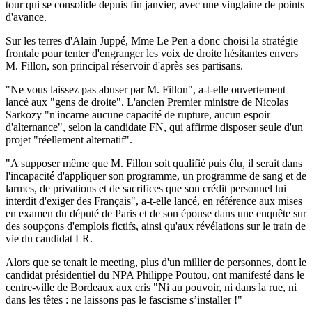
tour qui se consolide depuis fin janvier, avec une vingtaine de points
d'avance.
Sur les terres d'Alain Juppé, Mme Le Pen a donc choisi la stratégie
frontale pour tenter d'engranger les voix de droite hésitantes envers
M. Fillon, son principal réservoir d'après ses partisans.
"Ne vous laissez pas abuser par M. Fillon", a-t-elle ouvertement
lancé aux "gens de droite". L'ancien Premier ministre de Nicolas
Sarkozy "n'incarne aucune capacité de rupture, aucun espoir
d'alternance", selon la candidate FN, qui affirme disposer seule d'un
projet "réellement alternatif".
"A supposer même que M. Fillon soit qualifié puis élu, il serait dans
l'incapacité d'appliquer son programme, un programme de sang et de
larmes, de privations et de sacrifices que son crédit personnel lui
interdit d'exiger des Français", a-t-elle lancé, en référence aux mises
en examen du député de Paris et de son épouse dans une enquête sur
des soupçons d'emplois fictifs, ainsi qu'aux révélations sur le train de
vie du candidat LR.
Alors que se tenait le meeting, plus d'un millier de personnes, dont le
candidat présidentiel du NPA Philippe Poutou, ont manifesté dans le
centre-ville de Bordeaux aux cris "Ni au pouvoir, ni dans la rue, ni
dans les têtes : ne laissons pas le fascisme s’installer !"