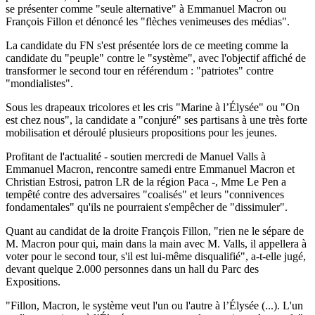
se présenter comme "seule alternative" à Emmanuel Macron ou
François Fillon et dénoncé les "flèches venimeuses des médias".
La candidate du FN s'est présentée lors de ce meeting comme la
candidate du "peuple" contre le "système", avec l'objectif affiché de
transformer le second tour en référendum : "patriotes" contre
"mondialistes".
Sous les drapeaux tricolores et les cris "Marine à l’Élysée" ou "On
est chez nous", la candidate a "conjuré" ses partisans à une très forte
mobilisation et déroulé plusieurs propositions pour les jeunes.
Profitant de l'actualité - soutien mercredi de Manuel Valls à
Emmanuel Macron, rencontre samedi entre Emmanuel Macron et
Christian Estrosi, patron LR de la région Paca -, Mme Le Pen a
tempêté contre des adversaires "coalisés" et leurs "connivences
fondamentales" qu'ils ne pourraient s'empêcher de "dissimuler".
Quant au candidat de la droite François Fillon, "rien ne le sépare de
M. Macron pour qui, main dans la main avec M. Valls, il appellera à
voter pour le second tour, s'il est lui-même disqualifié", a-t-elle jugé,
devant quelque 2.000 personnes dans un hall du Parc des
Expositions.
"Fillon, Macron, le système veut l'un ou l'autre à l’Élysée (...). L'un