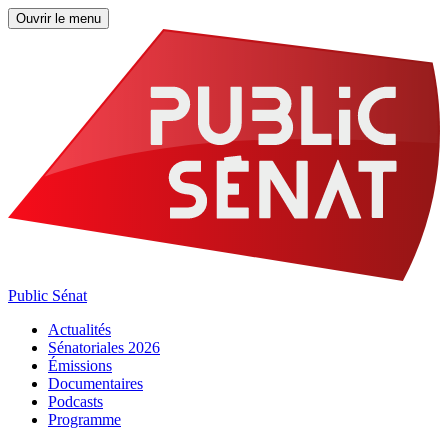
Ouvrir le menu
Public Sénat
Actualités
Sénatoriales 2026
Émissions
Documentaires
Podcasts
Programme