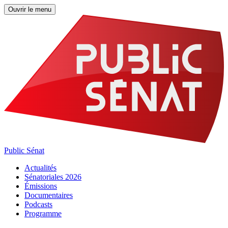
Ouvrir le menu
Public Sénat
Actualités
Sénatoriales 2026
Émissions
Documentaires
Podcasts
Programme