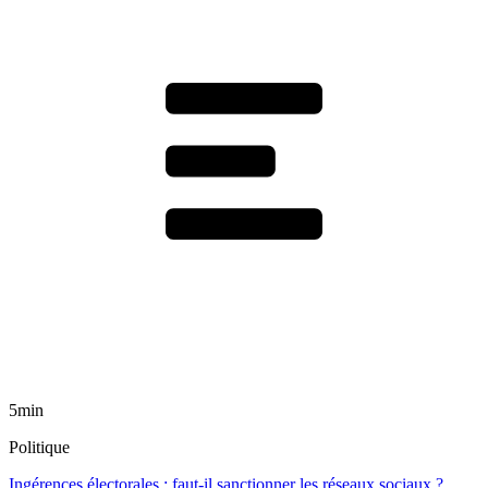
5min
Politique
Ingérences électorales : faut-il sanctionner les réseaux sociaux ?