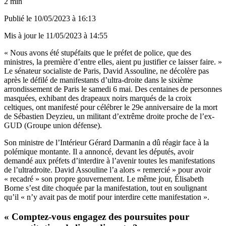
2 min
Publié le
10/05/2023 à 16:13
Mis à jour le
11/05/2023 à 14:55
« Nous avons été stupéfaits que le préfet de police, que des
ministres, la première d’entre elles, aient pu justifier ce laisser faire. »
Le sénateur socialiste de Paris, David Assouline, ne décolère pas
après le défilé de manifestants d’ultra-droite dans le sixième
arrondissement de Paris le samedi 6 mai. Des centaines de personnes
masquées, exhibant des drapeaux noirs marqués de la croix
celtiques, ont manifesté pour célébrer le 29e anniversaire de la mort
de Sébastien Deyzieu, un militant d’extrême droite proche de l’ex-
GUD (Groupe union défense).
Son ministre de l’Intérieur Gérard Darmanin a dû réagir face à la
polémique montante. Il a annoncé, devant les députés, avoir
demandé aux préfets d’interdire à l’avenir toutes les manifestations
de l’ultradroite. David Assouline l’a alors « remercié » pour avoir
« recadré » son propre gouvernement. Le même jour, Élisabeth
Borne s’est dite choquée par la manifestation, tout en soulignant
qu’il « n’y avait pas de motif pour interdire cette manifestation ».
« Comptez-vous engagez des poursuites pour