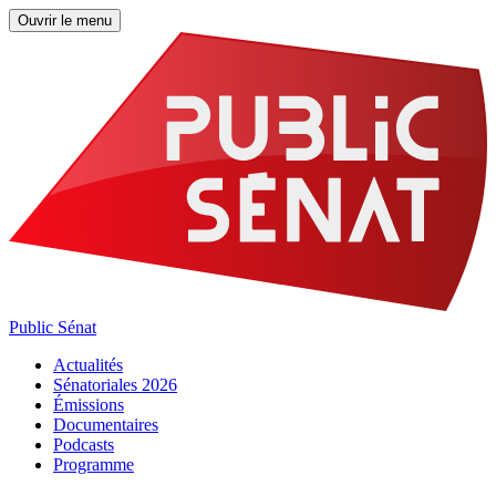
Ouvrir le menu
Public Sénat
Actualités
Sénatoriales 2026
Émissions
Documentaires
Podcasts
Programme