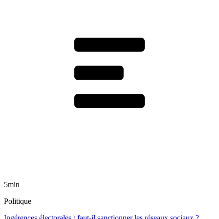
5min
Politique
Ingérences électorales : faut-il sanctionner les réseaux sociaux ?