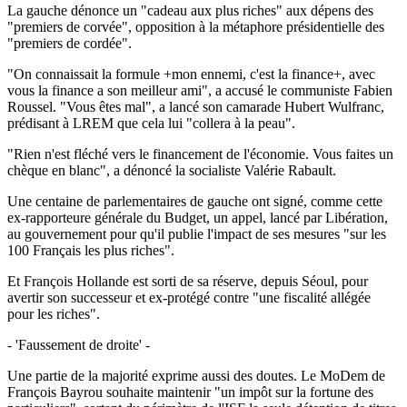
La gauche dénonce un "cadeau aux plus riches" aux dépens des
"premiers de corvée", opposition à la métaphore présidentielle des
"premiers de cordée".
"On connaissait la formule +mon ennemi, c'est la finance+, avec
vous la finance a son meilleur ami", a accusé le communiste Fabien
Roussel. "Vous êtes mal", a lancé son camarade Hubert Wulfranc,
prédisant à LREM que cela lui "collera à la peau".
"Rien n'est fléché vers le financement de l'économie. Vous faites un
chèque en blanc", a dénoncé la socialiste Valérie Rabault.
Une centaine de parlementaires de gauche ont signé, comme cette
ex-rapporteure générale du Budget, un appel, lancé par Libération,
au gouvernement pour qu'il publie l'impact de ses mesures "sur les
100 Français les plus riches".
Et François Hollande est sorti de sa réserve, depuis Séoul, pour
avertir son successeur et ex-protégé contre "une fiscalité allégée
pour les riches".
- 'Faussement de droite' -
Une partie de la majorité exprime aussi des doutes. Le MoDem de
François Bayrou souhaite maintenir "un impôt sur la fortune des