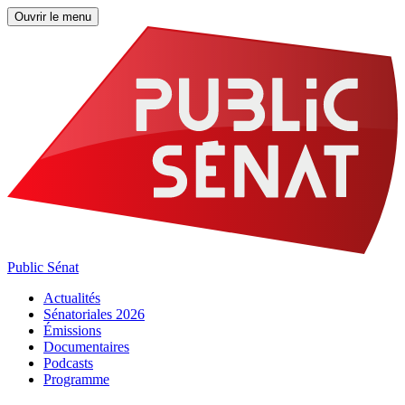
Ouvrir le menu
Public Sénat
Actualités
Sénatoriales 2026
Émissions
Documentaires
Podcasts
Programme