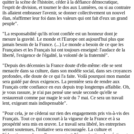
quitter la scène de l'histoire, céder à la défiance démocratique,
l'esprit de division, et tourner le dos aux Lumières, ou si au contraire
ils allaient embrasser l'avenir, se donner collectivement un nouvel
élan, réaffirmer leur foi dans les valeurs qui ont fait d'eux un grand
peuple".
"La responsabilité qu'ils m'ont confiée est un honneur dont je
mesure la gravité. Le monde et l'Europe ont aujourd'hui plus que
jamais besoin de la France. (...) Le monde a besoin de ce que les
Françaises et les Français lui ont toujours enseigné: l'audace de la
liberté, l'exigence de l'égalité, la volonté de la fraternité".
"Depuis des décennies la France doute d'elle-même: elle se sent
menacée dans sa culture, dans son modèle social, dans ses croyances
profondes, elle doute de ce qui l'a faite. Voilà pourquoi mon mandat
sera guidé par deux exigences. La première sera de rendre aux
Français cette confiance en eux depuis trop longtemps affaiblie. Oh,
je vous rassure, je n'ai pas pensé une seule seconde qu'elle se
restaurerait comme par magie le soir du 7 mai. Ce sera un travail
lent, exigeant mais indispensable".
"Pour cela, je ne cèderai sur rien des engagements pris vis-à-vis des
Français. Tout ce qui concourt à la vigueur de la France et à sa
prospérité sera mis en œuvre. Le travail sera libéré, les entreprises
seront soutenues, l'initiative sera encouragée. La culture et