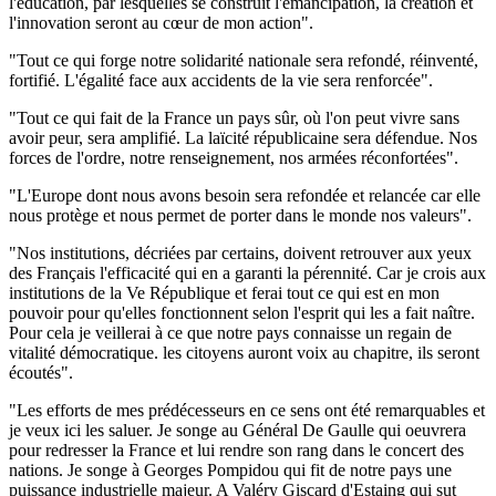
l'éducation, par lesquelles se construit l'émancipation, la création et
l'innovation seront au cœur de mon action".
"Tout ce qui forge notre solidarité nationale sera refondé, réinventé,
fortifié. L'égalité face aux accidents de la vie sera renforcée".
"Tout ce qui fait de la France un pays sûr, où l'on peut vivre sans
avoir peur, sera amplifié. La laïcité républicaine sera défendue. Nos
forces de l'ordre, notre renseignement, nos armées réconfortées".
"L'Europe dont nous avons besoin sera refondée et relancée car elle
nous protège et nous permet de porter dans le monde nos valeurs".
"Nos institutions, décriées par certains, doivent retrouver aux yeux
des Français l'efficacité qui en a garanti la pérennité. Car je crois aux
institutions de la Ve République et ferai tout ce qui est en mon
pouvoir pour qu'elles fonctionnent selon l'esprit qui les a fait naître.
Pour cela je veillerai à ce que notre pays connaisse un regain de
vitalité démocratique. les citoyens auront voix au chapitre, ils seront
écoutés".
"Les efforts de mes prédécesseurs en ce sens ont été remarquables et
je veux ici les saluer. Je songe au Général De Gaulle qui oeuvrera
pour redresser la France et lui rendre son rang dans le concert des
nations. Je songe à Georges Pompidou qui fit de notre pays une
puissance industrielle majeur. A Valéry Giscard d'Estaing qui sut