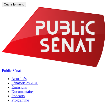
Ouvrir le menu
Public Sénat
Actualités
Sénatoriales 2026
Émissions
Documentaires
Podcasts
Programme