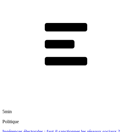
5min
Politique
Ingérences électorales : faut-il sanctionner les réseaux sociaux ?