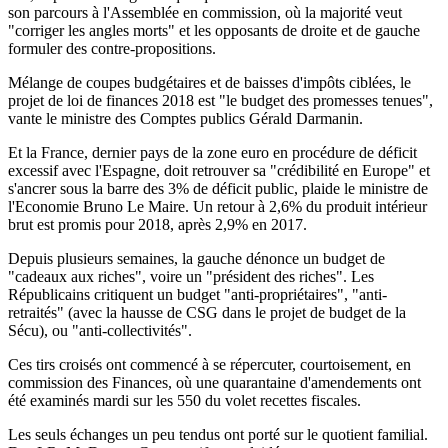
son parcours à l'Assemblée en commission, où la majorité veut
"corriger les angles morts" et les opposants de droite et de gauche
formuler des contre-propositions.
Mélange de coupes budgétaires et de baisses d'impôts ciblées, le
projet de loi de finances 2018 est "le budget des promesses tenues",
vante le ministre des Comptes publics Gérald Darmanin.
Et la France, dernier pays de la zone euro en procédure de déficit
excessif avec l'Espagne, doit retrouver sa "crédibilité en Europe" et
s'ancrer sous la barre des 3% de déficit public, plaide le ministre de
l'Economie Bruno Le Maire. Un retour à 2,6% du produit intérieur
brut est promis pour 2018, après 2,9% en 2017.
Depuis plusieurs semaines, la gauche dénonce un budget de
"cadeaux aux riches", voire un "président des riches". Les
Républicains critiquent un budget "anti-propriétaires", "anti-
retraités" (avec la hausse de CSG dans le projet de budget de la
Sécu), ou "anti-collectivités".
Ces tirs croisés ont commencé à se répercuter, courtoisement, en
commission des Finances, où une quarantaine d'amendements ont
été examinés mardi sur les 550 du volet recettes fiscales.
Les seuls échanges un peu tendus ont porté sur le quotient familial.