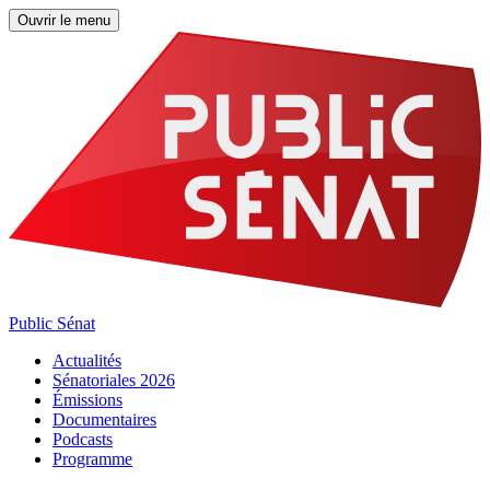
Ouvrir le menu
Public Sénat
Actualités
Sénatoriales 2026
Émissions
Documentaires
Podcasts
Programme