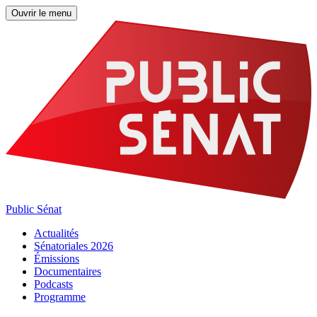
Ouvrir le menu
Public Sénat
Actualités
Sénatoriales 2026
Émissions
Documentaires
Podcasts
Programme