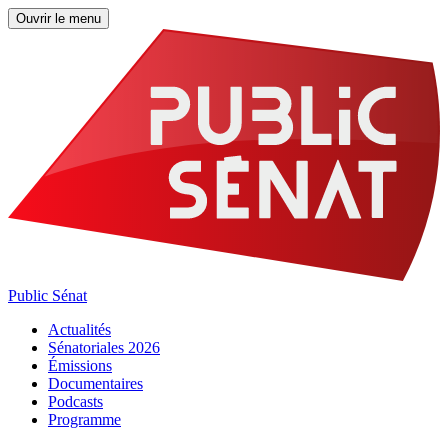
Ouvrir le menu
Public Sénat
Actualités
Sénatoriales 2026
Émissions
Documentaires
Podcasts
Programme