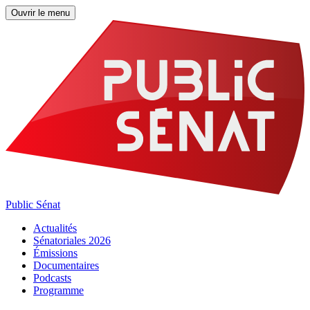
Ouvrir le menu
Public Sénat
Actualités
Sénatoriales 2026
Émissions
Documentaires
Podcasts
Programme