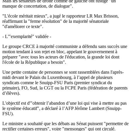
Mais les sénateurs de droite comme de gauche ont fustigé "un
manque de concertation, de dialogue".
"L'école méritait mieux", a jugé le rapporteur LR Max Brisson,
réaffirmant la "ferme résolution" de la majorité sénatoriale
"d'améliorer ce texte".
- L'"exemplarité" validée -
Le groupe CRCE à majorité communiste a défendu sans succès une
motion tendant à son rejet en bloc, appelant le gouvernement à
préparer "avec tous les acteurs de l'éducation, la grande loi dont
l'école de la République a besoin".
Une petite centaine de personnes se sont rassemblées dans l'après-
midi devant le Palais du Luxembourg, à l’appel de plusieurs
syndicats comme le Snuipp-FSU Paris (premier syndicat du
primaire), FO, Sud, la CGT ou la FCPE Paris (fédération de parents
d’élèves).
L'objectif est d'"obtenir l’abandon d’une loi qui vise à mettre au pas
le système éducatif", a déclaré à l’AFP Jérôme Lambert (Snuipp-
FSU).
Le ministre a souhaité que les débats au Sénat puissent "permettre de
rectifier certaines erreurs", voire "mensonges" qui ont circulé.