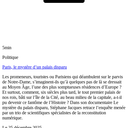
5min
Politique
Paris, le mystère d’un palais disparu
Les promeneurs, touristes ou Parisiens qui déambulent sur le parvis
de Notre-Dame, s’imaginent-ils qu’à quelques pas de là se dressait
au Moyen Âge, l’une des plus somptueuses résidences d’Europe ?
Et surtout, comment, six siècles plus tard, le tout premier palais de
nos rois, bâti sur l’île de la Cité, au beau milieu de la capitale, a-t-il
pu devenir ce fantôme de l’Histoire ? Dans son documentaire Le
mystère du palais disparu, Stéphane Jacques retrace l’enquête menée
par un trio de scientifiques spécialistes de la reconstitution
numérique.
Le
25 décembre 2025