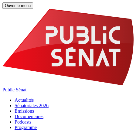
Ouvrir le menu
Public Sénat
Actualités
Sénatoriales 2026
Émissions
Documentaires
Podcasts
Programme