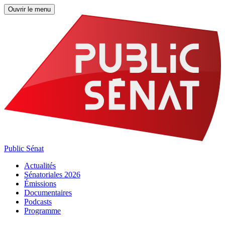
Ouvrir le menu
Public Sénat
Actualités
Sénatoriales 2026
Émissions
Documentaires
Podcasts
Programme