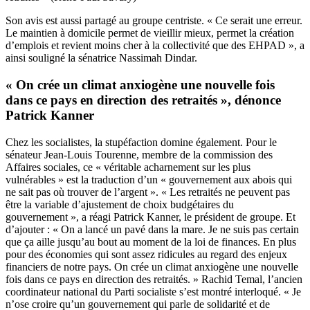
Son avis est aussi partagé au groupe centriste. « Ce serait une erreur.
Le maintien à domicile permet de vieillir mieux, permet la création
d’emplois et revient moins cher à la collectivité que des EHPAD »,
a
ainsi souligné la sénatrice Nassimah Dindar
.
« On crée un climat anxiogène une nouvelle fois
dans ce pays en direction des retraités », dénonce
Patrick Kanner
Chez les socialistes, la stupéfaction domine également. Pour le
sénateur Jean-Louis Tourenne, membre de la commission des
Affaires sociales, ce « véritable acharnement sur les plus
vulnérables » est la traduction d’un « gouvernement aux abois qui
ne sait pas où trouver de l’argent ». « Les retraités ne peuvent pas
être la variable d’ajustement de choix budgétaires du
gouvernement », a réagi Patrick Kanner, le président de groupe. Et
d’ajouter : « On a lancé un pavé dans la mare. Je ne suis pas certain
que ça aille jusqu’au bout au moment de la loi de finances. En plus
pour des économies qui sont assez ridicules au regard des enjeux
financiers de notre pays. On crée un climat anxiogène une nouvelle
fois dans ce pays en direction des retraités. » Rachid Temal, l’ancien
coordinateur national du Parti socialiste
s’est montré interloqué
. « Je
n’ose croire qu’un gouvernement qui parle de solidarité et de