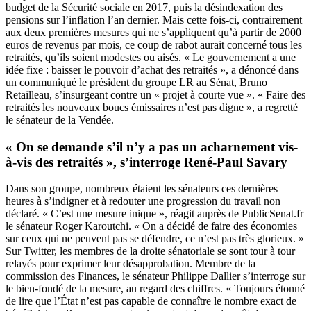
budget de la Sécurité sociale en 2017, puis la désindexation des
pensions sur l’inflation l’an dernier. Mais cette fois-ci, contrairement
aux deux premières mesures qui ne s’appliquent qu’à partir de 2000
euros de revenus par mois, ce coup de rabot aurait concerné tous les
retraités, qu’ils soient modestes ou aisés. « Le gouvernement a une
idée fixe : baisser le pouvoir d’achat des retraités »,
a dénoncé dans
un communiqué
le président du groupe LR au Sénat, Bruno
Retailleau, s’insurgeant contre un « projet à courte vue ». « Faire des
retraités les nouveaux boucs émissaires n’est pas digne », a regretté
le sénateur de la Vendée.
« On se demande s’il n’y a pas un acharnement vis-
à-vis des retraités », s’interroge René-Paul Savary
Dans son groupe, nombreux étaient les sénateurs ces dernières
heures à s’indigner et à redouter une progression du travail non
déclaré. « C’est une mesure inique », réagit auprès de PublicSenat.fr
le sénateur Roger Karoutchi. « On a décidé de faire des économies
sur ceux qui ne peuvent pas se défendre, ce n’est pas très glorieux. »
Sur Twitter, les membres de la droite sénatoriale se sont tour à tour
relayés pour exprimer leur désapprobation. Membre de la
commission des Finances,
le sénateur Philippe Dallier s’interroge sur
le bien-fondé de la mesure
, au regard des chiffres. « Toujours étonné
de lire que l’État n’est pas capable de connaître le nombre exact de