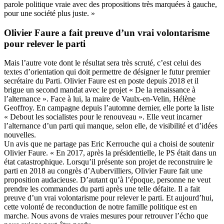
parole politique vraie avec des propositions très marquées à gauche,
pour une société plus juste. »
Olivier Faure a fait preuve d’un vrai volontarisme
pour relever le parti
Mais l’autre vote dont le résultat sera très scruté, c’est celui des
textes d’orientation qui doit permettre de désigner le futur premier
secrétaire du Parti. Olivier Faure est en poste depuis 2018 et il
brigue un second mandat avec le projet
« De la renaissance à
l’alternance ».
Face à lui, la maire de Vaulx-en-Velin, Hélène
Geoffroy. En campagne depuis l’automne dernier, elle porte la liste
« Debout les socialistes pour le renouveau ». Elle veut incarner
l’alternance d’un parti qui manque, selon elle, de visibilité et d’idées
nouvelles.
Un avis que ne partage pas Eric Kerrouche qui a choisi de soutenir
Olivier Faure. « En 2017, après la présidentielle, le PS était dans un
état catastrophique. Lorsqu’il présente son projet de reconstruire le
parti en 2018 au congrès d’Aubervilliers, Olivier Faure fait une
proposition audacieuse. D’autant qu’à l’époque, personne ne veut
prendre les commandes du parti après une telle défaite. Il a fait
preuve d’un vrai volontarisme pour relever le parti. Et aujourd’hui,
cette volonté de reconduction de notre famille politique est en
marche. Nous avons de vraies mesures pour retrouver l’écho que