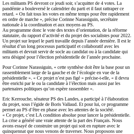
Les militants PS devront ce jeudi soir, s’acquitter de 4 votes. La
pandémie a bouleversé le calendrier du parti et il faut rattraper ce
retard. « On fait tous les votes en même temps pour être rapidement
en ordre de marche », précise Corinne Narassiguin, secrétaire
nationale à la coordination et aux moyens au PS.
Au programme donc le vote des textes d’orientation, de la réforme
statutaire, du rapport d’activité et du projet des socialistes pour 2022.
Un projet sur lequel le parti travaille depuis l’année dernière. Il est le
résultat d’un long processus participatif et collaboratif avec les
militants et devrait servir de socle au candidat ou à la candidate qui
sera désigné pour l’élection présidentielle de l’année prochaine.
Pour Corinne Narassiguin, « cette synthèse doit être la base pour un
rassemblement large de la gauche et de l’écologie en vue de la
présidentielle ». « Ce projet n’est pas figé » précise-t-elle, « il devra
être enrichi par le ou la candidate à l’élection mais aussi par les
partenaires politiques qu’on espère rassembler ».
Eric Kerrouche, sénateur PS des Landes, a participé à l’élaboration
du projet, sous l’égide de Boris Vallaud. Et pour lui, ce programme
permet au PS d’être en phase avec les attentes de la société.
« Ce projet, c’est LA condition absolue pour lancer la présidentielle.
La crise a généré une vraie attente de la part des Français. Nous
avons essayé de construire un projet qui soit en rupture avec le
quinquennat que nous venons de traverser. Nous proposons une