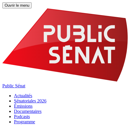
Ouvrir le menu
Public Sénat
Actualités
Sénatoriales 2026
Émissions
Documentaires
Podcasts
Programme