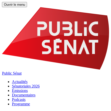
Ouvrir le menu
Public Sénat
Actualités
Sénatoriales 2026
Émissions
Documentaires
Podcasts
Programme