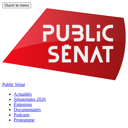
Ouvrir le menu
Public Sénat
Actualités
Sénatoriales 2026
Émissions
Documentaires
Podcasts
Programme