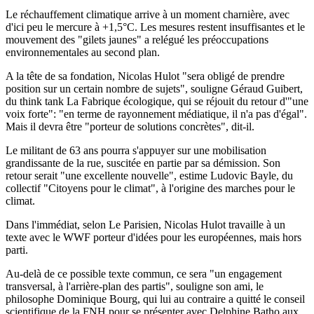
Le réchauffement climatique arrive à un moment charnière, avec
d'ici peu le mercure à +1,5°C. Les mesures restent insuffisantes et le
mouvement des "gilets jaunes" a relégué les préoccupations
environnementales au second plan.
A la tête de sa fondation, Nicolas Hulot "sera obligé de prendre
position sur un certain nombre de sujets", souligne Géraud Guibert,
du think tank La Fabrique écologique, qui se réjouit du retour d'"une
voix forte": "en terme de rayonnement médiatique, il n'a pas d'égal".
Mais il devra être "porteur de solutions concrètes", dit-il.
Le militant de 63 ans pourra s'appuyer sur une mobilisation
grandissante de la rue, suscitée en partie par sa démission. Son
retour serait "une excellente nouvelle", estime Ludovic Bayle, du
collectif "Citoyens pour le climat", à l'origine des marches pour le
climat.
Dans l'immédiat, selon Le Parisien, Nicolas Hulot travaille à un
texte avec le WWF porteur d'idées pour les européennes, mais hors
parti.
Au-delà de ce possible texte commun, ce sera "un engagement
transversal, à l'arrière-plan des partis", souligne son ami, le
philosophe Dominique Bourg, qui lui au contraire a quitté le conseil
scientifique de la FNH pour se présenter avec Delphine Batho aux