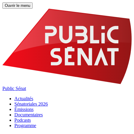
Ouvrir le menu
Public Sénat
Actualités
Sénatoriales 2026
Émissions
Documentaires
Podcasts
Programme