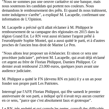
"Nous ne sommes pas une oeuvre caritative ni une banque, mais
nous soutenons les candidats qui portent nos couleurs. Nous
demandons le remboursement des prêts. Et quand ils nous trahissent,
notre indulgence s'arrête", a expliqué M. Lacapelle, confirmant une
information de L'Opinion.
M. Lacapelle a précisé qu'il allait réclamer à M. Philippot le
remboursement de sa campagne des régionales en 2015 dans la
région Grand Est. Le RN veut aussi réclamer l'argent prêté à
l'eurodéputée Sophie Montel, qui a aussi quitté le parti, et à d'autres
proches de l'ancien bras droit de Marine Le Pen.
"Nous allons leur proposer un échéancier. Et sinon ce sera une
procédure judiciaire", prévient M. Lacapelle, qui avait déjà réclamé
cet argent au frère de Florian Philippot, Damien Philippot. Ce
dernier avait remboursé 23.000 euros, quelques jours avant une
audience judiciaire.
M. Philippot a quitté le FN (devenu RN en juin) il y a un an pour
fonder son propre parti Les Patriotes.
Interrogé par l'AFP, Florian Philippot, qui fête samedi le premier
anniversaire de son parti, a indiqué qu'il n'avait reçu aucun courrier
en ce sens, "parce que c'est absolument faux et grotesque".
Le RN, très endetté et qui cumule les pertes, connaît des difficultés