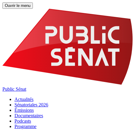
Ouvrir le menu
Public Sénat
Actualités
Sénatoriales 2026
Émissions
Documentaires
Podcasts
Programme