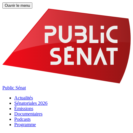
Ouvrir le menu
Public Sénat
Actualités
Sénatoriales 2026
Émissions
Documentaires
Podcasts
Programme