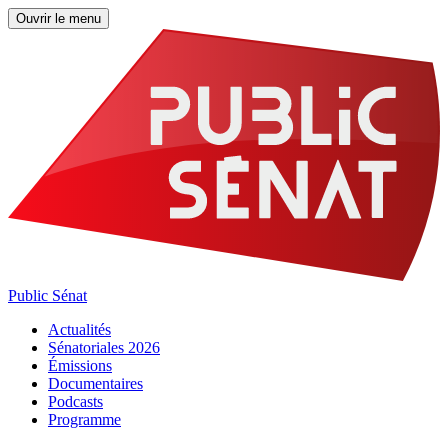
Ouvrir le menu
Public Sénat
Actualités
Sénatoriales 2026
Émissions
Documentaires
Podcasts
Programme