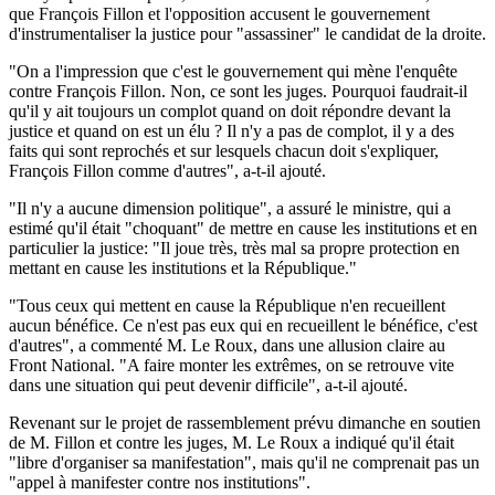
que François Fillon et l'opposition accusent le gouvernement
d'instrumentaliser la justice pour "assassiner" le candidat de la droite.
"On a l'impression que c'est le gouvernement qui mène l'enquête
contre François Fillon. Non, ce sont les juges. Pourquoi faudrait-il
qu'il y ait toujours un complot quand on doit répondre devant la
justice et quand on est un élu ? Il n'y a pas de complot, il y a des
faits qui sont reprochés et sur lesquels chacun doit s'expliquer,
François Fillon comme d'autres", a-t-il ajouté.
"Il n'y a aucune dimension politique", a assuré le ministre, qui a
estimé qu'il était "choquant" de mettre en cause les institutions et en
particulier la justice: "Il joue très, très mal sa propre protection en
mettant en cause les institutions et la République."
"Tous ceux qui mettent en cause la République n'en recueillent
aucun bénéfice. Ce n'est pas eux qui en recueillent le bénéfice, c'est
d'autres", a commenté M. Le Roux, dans une allusion claire au
Front National. "A faire monter les extrêmes, on se retrouve vite
dans une situation qui peut devenir difficile", a-t-il ajouté.
Revenant sur le projet de rassemblement prévu dimanche en soutien
de M. Fillon et contre les juges, M. Le Roux a indiqué qu'il était
"libre d'organiser sa manifestation", mais qu'il ne comprenait pas un
"appel à manifester contre nos institutions".