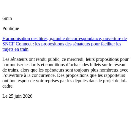
6min
Politique
Harmonisation des titres, garantie de correspondance, ouverture de
SNCF Connect : les propositions des sénateurs pour faciliter les
trajets en train
Les sénateurs ont rendu public, ce mercredi, leurs propositions pour
harmoniser les tarifs et conditions d’achats des billets sur le réseau
de trains, alors que les opérateurs sont toujours plus nombreux avec
l’ouverture à la concurrence. Des propositions que les rapporteurs
ont bon espoir de voir reprises par les députés dans le projet de loi-
cadre.
Le
25 juin 2026