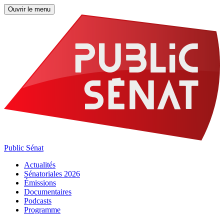
Ouvrir le menu
Public Sénat
Actualités
Sénatoriales 2026
Émissions
Documentaires
Podcasts
Programme