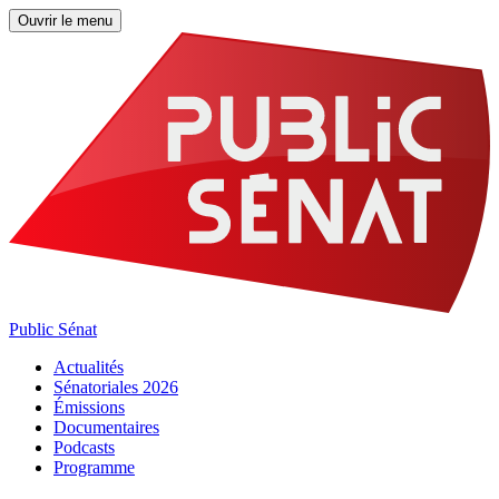
Ouvrir le menu
Public Sénat
Actualités
Sénatoriales 2026
Émissions
Documentaires
Podcasts
Programme