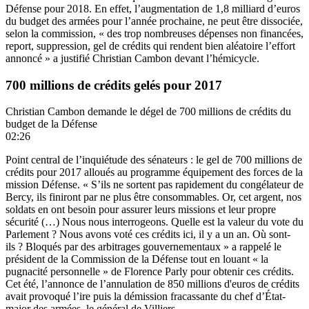
Défense pour 2018. En effet, l’augmentation de 1,8 milliard d’euros
du budget des armées pour l’année prochaine, ne peut être dissociée,
selon la commission, « des trop nombreuses dépenses non financées,
report, suppression, gel de crédits qui rendent bien aléatoire l’effort
annoncé » a justifié Christian Cambon devant l’hémicycle.
700 millions de crédits gelés pour 2017
Christian Cambon demande le dégel de 700 millions de crédits du
budget de la Défense
02:26
Point central de l’inquiétude des sénateurs : le gel de 700 millions de
crédits pour 2017 alloués au programme équipement des forces de la
mission Défense. « S’ils ne sortent pas rapidement du congélateur de
Bercy, ils finiront par ne plus être consommables. Or, cet argent, nos
soldats en ont besoin pour assurer leurs missions et leur propre
sécurité (…) Nous nous interrogeons. Quelle est la valeur du vote du
Parlement ? Nous avons voté ces crédits ici, il y a un an. Où sont-
ils ? Bloqués par des arbitrages gouvernementaux » a rappelé le
président de la Commission de la Défense tout en louant « la
pugnacité personnelle » de Florence Parly pour obtenir ces crédits.
Cet été, l’annonce de l’annulation de 850 millions d'euros de crédits
avait provoqué l’ire puis la démission fracassante du chef d’État-
major des armées, le général de Villiers.