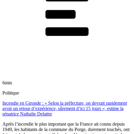
6min
Politique
Incendie en Gironde : « Selon la préfecture, on devrait rapidement
avoir un retour d’expérience, sûrement d’ici 15 jours », estime la
sénatrice Nathalie Delattre
Après l’incendie le plus important que la France ait connu depuis
1949, les habitants de la commune du Porge, durement touchés, ont