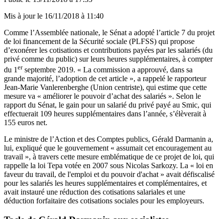
Mis à jour le
16/11/2018 à 11:40
Comme l’Assemblée nationale, le Sénat a adopté l’article 7 du projet
de loi financement de la Sécurité sociale (PLFSS) qui propose
d’exonérer les cotisations et contributions payées par les salariés (du
privé comme du public) sur leurs heures supplémentaires, à compter
er
du 1
septembre 2019. « La commission a approuvé, dans sa
grande majorité, l’adoption de cet article », a rappelé le rapporteur
Jean-Marie Vanlerenberghe (Union centriste), qui estime que cette
mesure va « améliorer le pouvoir d’achat des salariés ». Selon
le
rapport du Sénat
, le gain pour un salarié du privé payé au Smic, qui
effectuerait 109 heures supplémentaires dans l’année, s’élèverait à
155 euros net.
Le ministre de l’Action et des Comptes publics, Gérald Darmanin a,
lui, expliqué que le gouvernement « assumait cet encouragement au
travail », à travers cette mesure emblématique de ce projet de loi, qui
rappelle la loi Tepa votée en 2007 sous Nicolas Sarkozy. La « loi en
faveur du travail, de l'emploi et du pouvoir d'achat » avait défiscalisé
pour les salariés les heures supplémentaires et complémentaires, et
avait instauré une réduction des cotisations salariales et une
déduction forfaitaire des cotisations sociales pour les employeurs.