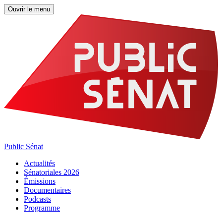
Ouvrir le menu
Public Sénat
Actualités
Sénatoriales 2026
Émissions
Documentaires
Podcasts
Programme