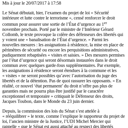
Mis à jour le
20/07/2017 à 17:58
Le Sénat débutait, hier, l’examen du projet de loi « Sécurité
intérieure et lutte contre le terrorisme », censé renforcer le droit
er
commun pour assurer une sortie de l’État d’urgence au 1
novembre prochain. Porté par le ministre de l’Intérieur Gérard
Collomb, le texte provoque la colère des défenseurs des libertés qui
y voient une « banalisation de l’État d’urgence. » Parmi les
nouvelles mesures : les assignations à résidence, la mise en place de
périmètres de sécurité ou encore les perquisitions administratives,
pudiquement rebaptisées « visites et saisies. » Des mesures permises
par l’état d’urgence qui seront désormais instaurées dans le droit
commun avec quelques garde-fous supplémentaires. Par exemple,
les assignations à résidence seront étendues à la commune et les
« visites » ne seront possibles qu’avec l’autorisation du juge des
libertés et de la détention. Pas de quoi rassurer les opposants. « En
réalité, ce nouvel ‘état permanent’ du droit n’offre pas plus de
garanties mais ne pourra plus être justifié par le caractère
exceptionnel et temporaire » critiquait le Défenseur des droits,
Jacques Toubon, dans le Monde du 23 juin dernier.
Depuis, la commission des lois du Sénat s’est attelée à
« rééquilibrer » le texte, comme l’explique le rapporteur du projet de
loi, l’ancien ministre de la Justice, l’UDI Michel Mercier qui
rappelle « que le Sénat est aussi attaché au respect des libertés