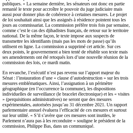
publiques. » La semaine dernière, les sénateurs ont donc en partie
remanié le texte pour accroître le pouvoir du juge judiciaire mais
aussi pour donner plus de cohérence à certaines mesures. Le projet
de loi souhaitait ainsi que les assignés à résidence pointent tous les
jours au commissariat. La commission préfère trois fois par semaine,
comme c’est le cas des djihadistes français, de retour sur le territoire
national. De la même façon, le texte impose aux suspects de
transmettre les identifiants (mais pas les mots de passe) qu’ils
utilisent en ligne. La commission a supprimé cet article. Sur ces
deux points, le gouvernement a bien tenté de rétablir son texte mais
ses amendements ont été retoqués lors d’une nouvelle réunion de la
commission des lois, ce mardi matin.
En revanche, l’exécutif n’est pas revenu sur l’apport majeur du
Sénat : l’instauration d’une « clause d’autodestruction » sur les trois
mesures emblématiques. Ainsi, l’assignation à un périmètre
géographique (en l’occurrence la commune), les dispositions
individuelles de surveillance (le bracelet électronique) et les « visites
» (perquisitions administratives) ne seront que des mesures
expérimentales, autorisées jusqu’au 31 décembre 2021. Un rapport
parlementaire annuel évaluera l’efficacité de ces mesures et surtout
sur leur utilité. « S’il s’avère que ces mesures sont inutiles, le
Parlement n’aura pas à les reconduire » souligne le président de la
commission, Philippe Bas, dans un communiqué.