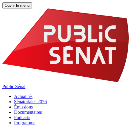
Ouvrir le menu
Public Sénat
Actualités
Sénatoriales 2026
Émissions
Documentaires
Podcasts
Programme