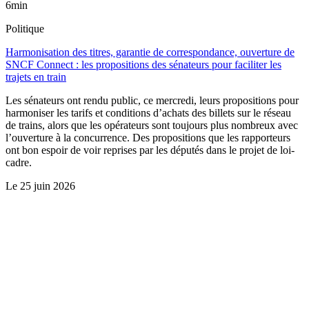
6min
Politique
Harmonisation des titres, garantie de correspondance, ouverture de
SNCF Connect : les propositions des sénateurs pour faciliter les
trajets en train
Les sénateurs ont rendu public, ce mercredi, leurs propositions pour
harmoniser les tarifs et conditions d’achats des billets sur le réseau
de trains, alors que les opérateurs sont toujours plus nombreux avec
l’ouverture à la concurrence. Des propositions que les rapporteurs
ont bon espoir de voir reprises par les députés dans le projet de loi-
cadre.
Le
25 juin 2026