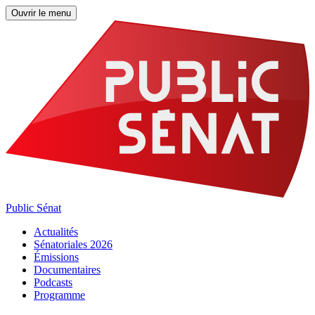
Ouvrir le menu
Public Sénat
Actualités
Sénatoriales 2026
Émissions
Documentaires
Podcasts
Programme