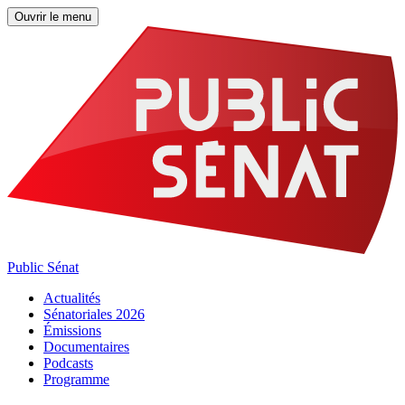
Ouvrir le menu
Public Sénat
Actualités
Sénatoriales 2026
Émissions
Documentaires
Podcasts
Programme