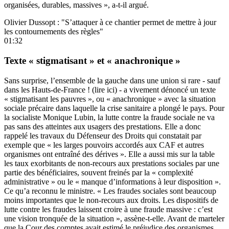
organisées, durables, massives », a-t-il argué.
Olivier Dussopt : "S’attaquer à ce chantier permet de mettre à jour
les contournements des règles"
01:32
Texte « stigmatisant » et « anachronique »
Sans surprise, l’ensemble de la gauche dans une union si rare - sauf
dans les Hauts-de-France ! (
lire ici
) - a vivement dénoncé un texte
« stigmatisant les pauvres », ou « anachronique » avec la situation
sociale précaire dans laquelle la crise sanitaire a plongé le pays. Pour
la socialiste Monique Lubin, la lutte contre la fraude sociale ne va
pas sans des atteintes aux usagers des prestations. Elle a donc
rappelé les travaux du Défenseur des Droits qui constatait par
exemple que « les larges pouvoirs accordés aux CAF et autres
organismes ont entraîné des dérives ». Elle a aussi mis sur la table
les taux exorbitants de non-recours aux prestations sociales par une
partie des bénéficiaires, souvent freinés par la « complexité
administrative » ou le « manque d’informations à leur disposition ».
Ce qu’a reconnu le ministre. « Les fraudes sociales sont beaucoup
moins importantes que le non-recours aux droits. Les dispositifs de
lutte contre les fraudes laissent croire à une fraude massive : c’est
une vision tronquée de la situation », assène-t-elle. Avant de marteler
que la Cour des comptes avait estimé le préjudice des organismes