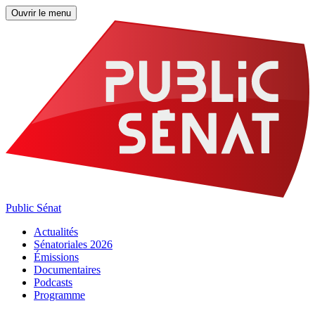
Ouvrir le menu
Public Sénat
Actualités
Sénatoriales 2026
Émissions
Documentaires
Podcasts
Programme