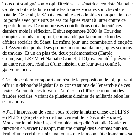
Tous ont souligné son « opiniâtreté ». La sénatrice centriste Nathalie
Goulet a fait de la lutte contre les fraudes sociales son cheval de
bataille. Ce jeudi, le Sénat a examiné - et adopté - sa proposition de
loi portée avec plusieurs de ses collègues visant à lutter contre ce
type de fraudes. De nombreuses contributions ont alimenté ces
derniers mois la réflexion. Début septembre 2020, la Cour des
comptes a
remis un rapport
, commandé par la commission des
affaires sociales du Sénat. Le même jour, une commission d’enquête
à l’Assemblée
publiait ses propres recommandations
, après six mois
de travaux.
Et un an plus tôt, deux parlementaires (Carole
Grandjean, LREM, et Nathalie Goulet, UDI)
avaient déjà présenté
un autre rapport, résultat d’une mission que leur avait confié le
gouvernement.
C’est de ce dernier rapport que résulte la proposition de loi, qui veut
offrir un débouché législatif aux constatations de l’ensemble de ces
textes. Aucun de ces travaux n’a réussi à chiffrer le montant des
fraudes sociales, variant de plusieurs dizaines de milliards selon les
estimations.
«
J’ai l’impression de venir vous répéter la même chose de PLFSS
en PLFSS (Projet de loi de financement de la Sécurité sociale),
Monsieur le ministre ! », a d’emblée interpellé Nathalie Goulet en
direction d’Olivier Dussopt, ministre chargé des Comptes publics.
Fruit d’une certaine « obstination » - elle le reconnaît elle-même - sa