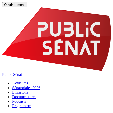
Ouvrir le menu
Public Sénat
Actualités
Sénatoriales 2026
Émissions
Documentaires
Podcasts
Programme