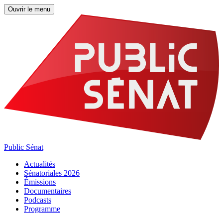
Ouvrir le menu
Public Sénat
Actualités
Sénatoriales 2026
Émissions
Documentaires
Podcasts
Programme