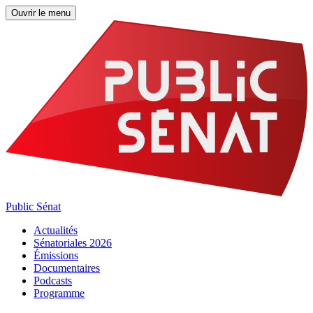
Ouvrir le menu
Public Sénat
Actualités
Sénatoriales 2026
Émissions
Documentaires
Podcasts
Programme