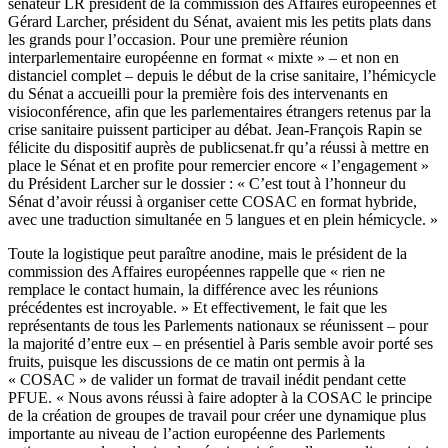
sénateur LR président de la commission des Affaires européennes et
Gérard Larcher, président du Sénat, avaient mis les petits plats dans
les grands pour l’occasion. Pour une première réunion
interparlementaire européenne en format « mixte » – et non en
distanciel complet – depuis le début de la crise sanitaire, l’hémicycle
du Sénat a accueilli pour la première fois des intervenants en
visioconférence, afin que les parlementaires étrangers retenus par la
crise sanitaire puissent participer au débat. Jean-François Rapin se
félicite du dispositif auprès de publicsenat.fr qu’a réussi à mettre en
place le Sénat et en profite pour remercier encore « l’engagement »
du Président Larcher sur le dossier : « C’est tout à l’honneur du
Sénat d’avoir réussi à organiser cette COSAC en format hybride,
avec une traduction simultanée en 5 langues et en plein hémicycle. »
Toute la logistique peut paraître anodine, mais le président de la
commission des Affaires européennes rappelle que « rien ne
remplace le contact humain, la différence avec les réunions
précédentes est incroyable. » Et effectivement, le fait que les
représentants de tous les Parlements nationaux se réunissent – pour
la majorité d’entre eux – en présentiel à Paris semble avoir porté ses
fruits, puisque les discussions de ce matin ont permis à la
« COSAC » de valider un format de travail inédit pendant cette
PFUE. « Nous avons réussi à faire adopter à la COSAC le principe
de la création de groupes de travail pour créer une dynamique plus
importante au niveau de l’action européenne des Parlements