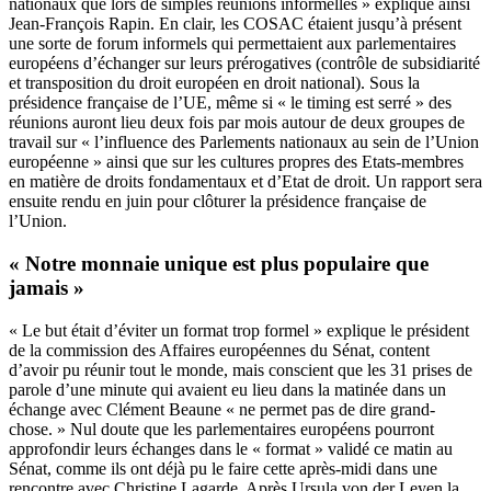
nationaux que lors de simples réunions informelles » explique ainsi
Jean-François Rapin. En clair, les COSAC étaient jusqu’à présent
une sorte de forum informels qui permettaient aux parlementaires
européens d’échanger sur leurs prérogatives (contrôle de subsidiarité
et transposition du droit européen en droit national). Sous la
présidence française de l’UE, même si
« le timing est serré »
des
réunions auront lieu deux fois par mois autour de deux groupes de
travail sur « l’influence des Parlements nationaux au sein de l’Union
européenne » ainsi que sur les cultures propres des Etats-membres
en matière de droits fondamentaux et d’Etat de droit. Un rapport sera
ensuite rendu en juin pour clôturer la présidence française de
l’Union.
« Notre monnaie unique est plus populaire que
jamais »
« Le but était d’éviter un format trop formel » explique le président
de la commission des Affaires européennes du Sénat, content
d’avoir pu réunir tout le monde, mais conscient que les 31 prises de
parole d’une minute qui avaient eu lieu dans la matinée dans un
échange avec Clément Beaune « ne permet pas de dire grand-
chose. » Nul doute que les parlementaires européens pourront
approfondir leurs échanges dans le « format » validé ce matin au
Sénat, comme ils ont déjà pu le faire cette après-midi dans une
rencontre avec Christine Lagarde. Après
Ursula von der Leyen
la