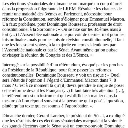
Les élections sénatoriales de dimanche ont marqué un coup d’arrêt
dans la progression fulgurante de LREM. Résultat : les chances de
réunir une majorité des 3/èmes au Parlement, nécessaire pour
réformer la Constitution, semble s’éloigner pour Emmanuel Macron.
Un faux problème, pour Dominique Rousseau, professeur de droit
constitutionnel à la Sorbonne : « On se fixe sur les 3/5èmes mais à
tort (…) L’Assemblée nationale a le pouvoir de dernier mot pour les
lois ordinaires mais pour les lois de révision constitutionnelle, il faut
que les lois soient votées, à la majorité en termes identiques par
l’Assemblée nationale et par le Sénat. Avant même qu’on puisse
envisager la réunion du Congrès et des 3/5èmes. »
Interrogé sur la possibilité d’un référendum, évoqué par les proches
du Président de la République, pour faire passer les réformes
constitutionnelles, Dominique Rousseau y voit un risque : « Quel
sera l’état de l’opinion à l’égard d’Emmanuel Macron dans 7, 8
mois ? C’est à ce moment-là qu’[il] devra prendre le risque de poser
cette réforme devant les Français (…) Il faut faire très attention (…),
le référendum est un instrument qui est difficile à manier dans la
mesure où l’on répond souvent à la personne qui a posé la question,
plutôt qu’au texte qui est soumis à l’approbation ».
Dimanche dernier, Gérard Larcher, le président du Sénat, a expliqué
que les résultats de ces élections sénatoriales marquaient la volonté
des grands électeurs que le Sénat soit un contre-pouvoir. Dominique