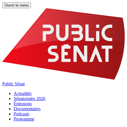
Ouvrir le menu
Public Sénat
Actualités
Sénatoriales 2026
Émissions
Documentaires
Podcasts
Programme