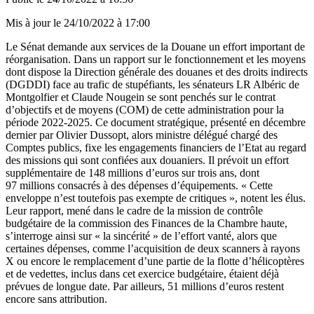
Mis à jour le
24/10/2022 à 17:00
Le Sénat demande aux services de la Douane un effort important de
réorganisation. Dans un rapport sur le fonctionnement et les moyens
dont dispose la Direction générale des douanes et des droits indirects
(DGDDI) face au trafic de stupéfiants, les sénateurs LR Albéric de
Montgolfier et Claude Nougein se sont penchés sur le contrat
d’objectifs et de moyens (COM) de cette administration pour la
période 2022-2025. Ce document stratégique, présenté en décembre
dernier par Olivier Dussopt, alors ministre délégué chargé des
Comptes publics, fixe les engagements financiers de l’Etat au regard
des missions qui sont confiées aux douaniers. Il prévoit un effort
supplémentaire de 148 millions d’euros sur trois ans, dont
97 millions consacrés à des dépenses d’équipements. « Cette
enveloppe n’est toutefois pas exempte de critiques », notent les élus.
Leur rapport, mené dans le cadre de la mission de contrôle
budgétaire de la commission des Finances de la Chambre haute,
s’interroge ainsi sur « la sincérité » de l’effort vanté, alors que
certaines dépenses, comme l’acquisition de deux scanners à rayons
X ou encore le remplacement d’une partie de la flotte d’hélicoptères
et de vedettes, inclus dans cet exercice budgétaire, étaient déjà
prévues de longue date. Par ailleurs, 51 millions d’euros restent
encore sans attribution.