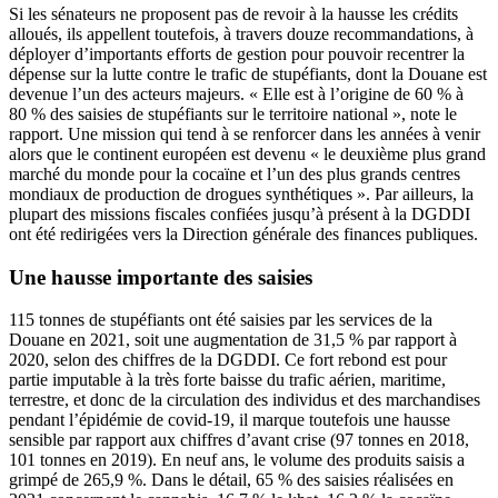
Si les sénateurs ne proposent pas de revoir à la hausse les crédits
alloués, ils appellent toutefois, à travers douze recommandations, à
déployer d’importants efforts de gestion pour pouvoir recentrer la
dépense sur la lutte contre le trafic de stupéfiants, dont la Douane est
devenue l’un des acteurs majeurs. « Elle est à l’origine de 60 % à
80 % des saisies de stupéfiants sur le territoire national », note le
rapport. Une mission qui tend à se renforcer dans les années à venir
alors que le continent européen est devenu «
le deuxième plus grand
marché du monde pour la cocaïne et l’un des plus grands centres
mondiaux de production de drogues synthétiques
». Par ailleurs, la
plupart des missions fiscales confiées jusqu’à présent à la DGDDI
ont été redirigées vers la Direction générale des finances publiques.
Une hausse importante des saisies
115 tonnes de stupéfiants ont été saisies par les services de la
Douane en 2021, soit une augmentation de 31,5 % par rapport à
2020, selon des chiffres de la DGDDI. Ce fort rebond est pour
partie imputable à la très forte baisse du trafic aérien, maritime,
terrestre, et donc de la circulation des individus et des marchandises
pendant l’épidémie de covid-19, il marque toutefois une hausse
sensible par rapport aux chiffres d’avant crise (97 tonnes en 2018,
101 tonnes en 2019). En neuf ans, le volume des produits saisis a
grimpé de 265,9 %. Dans le détail, 65 % des saisies réalisées en