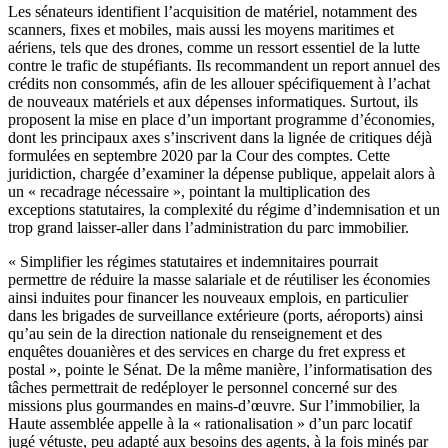
Les sénateurs identifient l’acquisition de matériel, notamment des
scanners, fixes et mobiles, mais aussi les moyens maritimes et
aériens, tels que des drones, comme un ressort essentiel de la lutte
contre le trafic de stupéfiants. Ils recommandent un report annuel des
crédits non consommés, afin de les allouer spécifiquement à l’achat
de nouveaux matériels et aux dépenses informatiques. Surtout, ils
proposent la mise en place d’un important programme d’économies,
dont les principaux axes s’inscrivent dans la lignée de critiques déjà
formulées en septembre 2020 par la Cour des comptes. Cette
juridiction, chargée d’examiner la dépense publique, appelait alors à
un « recadrage nécessaire », pointant la multiplication des
exceptions statutaires, la complexité du régime d’indemnisation et un
trop grand laisser-aller dans l’administration du parc immobilier.
« Simplifier les régimes statutaires et indemnitaires pourrait
permettre de réduire la masse salariale et de réutiliser les économies
ainsi induites pour financer les nouveaux emplois, en particulier
dans les brigades de surveillance extérieure (ports, aéroports) ainsi
qu’au sein de la direction nationale du renseignement et des
enquêtes douanières et des services en charge du fret express et
postal », pointe le Sénat. De la même manière, l’informatisation des
tâches permettrait de redéployer le personnel concerné sur des
missions plus gourmandes en mains-d’œuvre. Sur l’immobilier, la
Haute assemblée appelle à la « rationalisation » d’un parc locatif
jugé vétuste, peu adapté aux besoins des agents, à la fois minés par