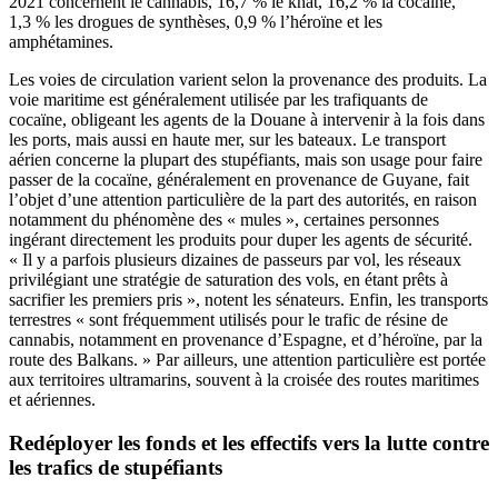
2021 concernent le cannabis, 16,7 % le khat, 16,2 % la cocaïne,
1,3 % les drogues de synthèses, 0,9 % l’héroïne et les
amphétamines.
Les voies de circulation varient selon la provenance des produits. La
voie maritime est généralement utilisée par les trafiquants de
cocaïne, obligeant les agents de la Douane à intervenir à la fois dans
les ports, mais aussi en haute mer, sur les bateaux. Le transport
aérien concerne la plupart des stupéfiants, mais son usage pour faire
passer de la cocaïne, généralement en provenance de Guyane, fait
l’objet d’une attention particulière de la part des autorités, en raison
notamment du phénomène des « mules », certaines personnes
ingérant directement les produits pour duper les agents de sécurité.
« Il y a parfois plusieurs dizaines de passeurs par vol, les réseaux
privilégiant une stratégie de saturation des vols, en étant prêts à
sacrifier les premiers pris », notent les sénateurs. Enfin, les transports
terrestres « sont fréquemment utilisés pour le trafic de résine de
cannabis, notamment en provenance d’Espagne, et d’héroïne, par la
route des Balkans. » Par ailleurs, une attention particulière est portée
aux territoires ultramarins, souvent à la croisée des routes maritimes
et aériennes.
Redéployer les fonds et les effectifs vers la lutte contre
les trafics de stupéfiants