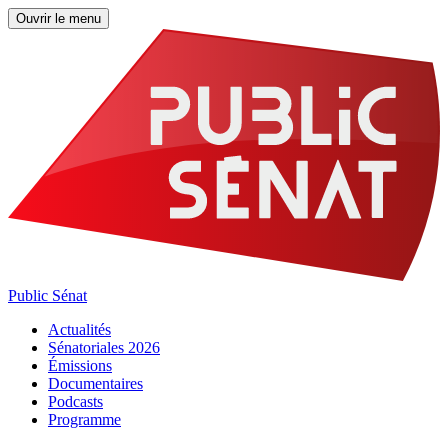
Ouvrir le menu
Public Sénat
Actualités
Sénatoriales 2026
Émissions
Documentaires
Podcasts
Programme