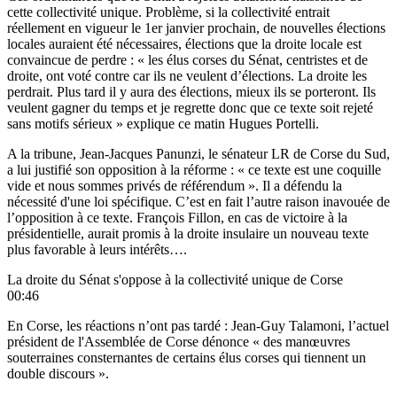
cette collectivité unique. Problème, si la collectivité entrait
réellement en vigueur le 1er janvier prochain, de nouvelles élections
locales auraient été nécessaires, élections que la droite locale est
convaincue de perdre : « les élus corses du Sénat, centristes et de
droite, ont voté contre car ils ne veulent d’élections. La droite les
perdrait. Plus tard il y aura des élections, mieux ils se porteront. Ils
veulent gagner du temps et je regrette donc que ce texte soit rejeté
sans motifs sérieux » explique ce matin Hugues Portelli.
A la tribune,
Jean-Jacques Panunzi, le sénateur LR de Corse du Sud,
a lui justifié son opposition à la réforme : « ce texte est une coquille
vide et nous sommes privés de référendum ».
Il a défendu la
nécessité d'une loi spécifique.
C’est en fait l’autre raison inavouée de
l’opposition à ce texte. François Fillon, en cas de victoire à la
présidentielle, aurait promis à la droite insulaire un nouveau texte
plus favorable à leurs intérêts….
La droite du Sénat s'oppose à la collectivité unique de Corse
00:46
En Corse, les réactions n’ont pas tardé : Jean-Guy Talamoni, l’actuel
président de l'Assemblée de Corse dénonce « des manœuvres
souterraines consternantes de certains élus corses qui tiennent un
double discours ».