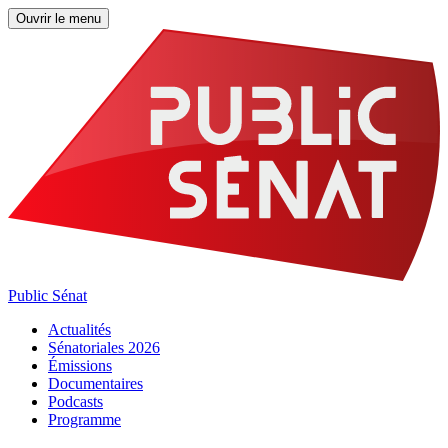
Ouvrir le menu
Public Sénat
Actualités
Sénatoriales 2026
Émissions
Documentaires
Podcasts
Programme