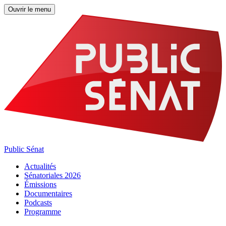
Ouvrir le menu
Public Sénat
Actualités
Sénatoriales 2026
Émissions
Documentaires
Podcasts
Programme