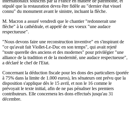
internationaux souscrits par la France en matière de patrimoine, et
stipulé que la restauration devra être fidèle au "dernier état visuel
connu" du monument avant le sinistre, incluant la flèche.
M. Macron a assuré vendredi que le chantier "redonnerait une
flèche" à la cathédrale, et appelé de ses voeux "une audace
respectueuse".
"Nous devons faire une reconstruction inventive" en s'inspirant de
"ce qu'avait fait Viollet-Le-Duc en son temps", qui avait rejeté
"toute querelle des anciens et des modernes" pour privilégier "une
alliance de la tradition et de la modernité, une audace respectueuse",
a déclaré le chef de l'Etat.
Concernant la déduction fiscale pour les dons des particuliers (portée
à 75% dans la limite de 1.000 euros), les sénateurs ont prévu que la
disposition s'applique dès le 15 avril, et non le 16 comme le
prévoyait le texte initial, afin de ne pas pénaliser les premiers
contributeurs. Elle concernera les dons effectués jusqu'au 31
décembre.