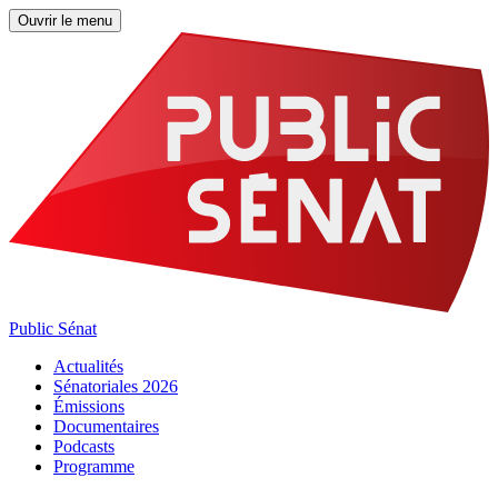
Ouvrir le menu
Public Sénat
Actualités
Sénatoriales 2026
Émissions
Documentaires
Podcasts
Programme