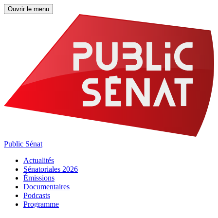
Ouvrir le menu
Public Sénat
Actualités
Sénatoriales 2026
Émissions
Documentaires
Podcasts
Programme