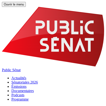
Ouvrir le menu
Public Sénat
Actualités
Sénatoriales 2026
Émissions
Documentaires
Podcasts
Programme