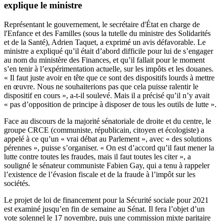
explique le ministre
Représentant le gouvernement, le secrétaire d'État en charge de
l'Enfance et des Familles (sous la tutelle du ministre des Solidarités
et de la Santé), Adrien Taquet, a exprimé un avis défavorable. Le
ministre a expliqué qu’il était d’abord difficile pour lui de s’engager
au nom du ministère des Finances, et qu’il fallait pour le moment
s’en tenir à l’expérimentation actuelle, sur les impôts et les douanes.
« Il faut juste avoir en tête que ce sont des dispositifs lourds à mettre
en œuvre. Nous ne souhaiterions pas que cela puisse ralentir le
dispositif en cours », a-t-il soulevé. Mais il a précisé qu’il n’y avait
« pas d’opposition de principe à disposer de tous les outils de lutte ».
Face au discours de la majorité sénatoriale de droite et du centre, le
groupe CRCE (communiste, républicain, citoyen et écologiste) a
appelé à ce qu’un « vrai débat au Parlement », avec « des solutions
pérennes », puisse s’organiser. « On est d’accord qu’il faut mener la
lutte contre toutes les fraudes, mais il faut toutes les citer », a
souligné le sénateur communiste Fabien Gay, qui a tenu à rappeler
l’existence de l’évasion fiscale et de la fraude à l’impôt sur les
sociétés.
Le projet de loi de financement pour la Sécurité sociale pour 2021
est examiné jusqu’en fin de semaine au Sénat. Il fera l’objet d’un
vote solennel le 17 novembre, puis une commission mixte paritaire