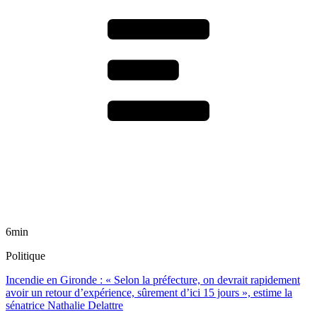
6min
Politique
Incendie en Gironde : « Selon la préfecture, on devrait rapidement
avoir un retour d’expérience, sûrement d’ici 15 jours », estime la
sénatrice Nathalie Delattre