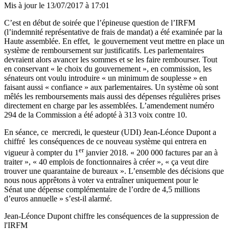
Mis à jour le
13/07/2017 à 17:01
C’est en début de soirée que l’épineuse question de l’IRFM
(l’indemnité représentative de frais de mandat) a été examinée par la
Haute assemblée. En effet, le gouvernement veut mettre en place un
système de remboursement sur justificatifs. Les parlementaires
devraient alors avancer les sommes et se les faire rembourser. Tout
en conservant « le choix du gouvernement », en commission, les
sénateurs ont voulu introduire « un minimum de souplesse » en
faisant aussi « confiance » aux parlementaires. Un système où sont
mêlés les remboursements mais aussi des dépenses régulières prises
directement en charge par les assemblées. L’amendement numéro
294 de la Commission a été adopté à 313 voix contre 10.
En séance, ce mercredi, le questeur (UDI) Jean-Léonce Dupont a
chiffré les conséquences de ce nouveau système qui entrera en
er
vigueur à compter du 1
janvier 2018. « 200 000 factures par an à
traiter », « 40 emplois de fonctionnaires à créer », « ça veut dire
trouver une quarantaine de bureaux ». L’ensemble des décisions que
nous nous apprêtons à voter va entraîner uniquement pour le
Sénat une dépense complémentaire de l’ordre de 4,5 millions
d’euros annuelle » s’est-il alarmé.
Jean-Léonce Dupont chiffre les conséquences de la suppression de
l'IRFM