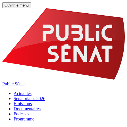
Ouvrir le menu
Public Sénat
Actualités
Sénatoriales 2026
Émissions
Documentaires
Podcasts
Programme