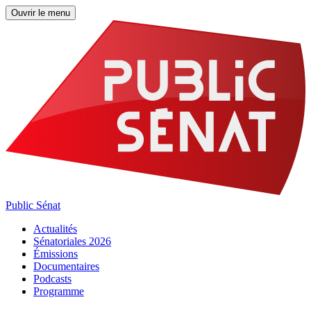
Ouvrir le menu
Public Sénat
Actualités
Sénatoriales 2026
Émissions
Documentaires
Podcasts
Programme