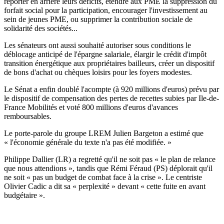
reporter en arrière leurs déficits, étendre aux PME la suppression du
forfait social pour la participation, encourager l'investissement au
sein de jeunes PME, ou supprimer la contribution sociale de
solidarité des sociétés...
Les sénateurs ont aussi souhaité autoriser sous conditions
le
déblocage anticipé de l'épargne salariale
, élargir le crédit d'impôt
transition énergétique aux propriétaires bailleurs, créer un dispositif
de bons d'achat ou chèques loisirs pour les foyers modestes.
Le Sénat a enfin doublé l'acompte (à 920 millions d'euros) prévu par
le dispositif de compensation des pertes de recettes subies par Ile-de-
France Mobilités
et voté 800 millions d'euros d'avances
remboursables.
Le porte-parole du groupe LREM Julien Bargeton a estimé que
« l'économie générale du texte n'a pas été modifiée. »
Philippe Dallier (LR) a regretté qu'il ne soit pas « le plan de relance
que nous attendions », tandis que Rémi Féraud (PS) déplorait qu'il
ne soit « pas un budget de combat face à la crise ». Le centriste
Olivier Cadic a dit sa « perplexité » devant « cette fuite en avant
budgétaire ».