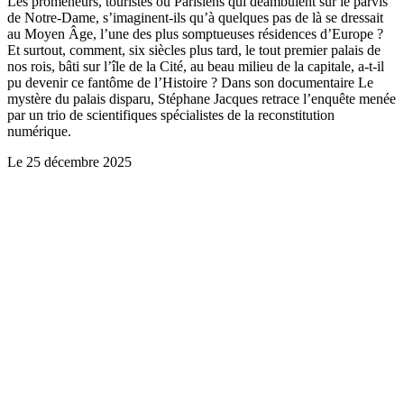
Les promeneurs, touristes ou Parisiens qui déambulent sur le parvis
de Notre-Dame, s’imaginent-ils qu’à quelques pas de là se dressait
au Moyen Âge, l’une des plus somptueuses résidences d’Europe ?
Et surtout, comment, six siècles plus tard, le tout premier palais de
nos rois, bâti sur l’île de la Cité, au beau milieu de la capitale, a-t-il
pu devenir ce fantôme de l’Histoire ? Dans son documentaire Le
mystère du palais disparu, Stéphane Jacques retrace l’enquête menée
par un trio de scientifiques spécialistes de la reconstitution
numérique.
Le
25 décembre 2025