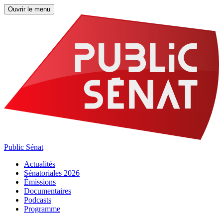
Ouvrir le menu
Public Sénat
Actualités
Sénatoriales 2026
Émissions
Documentaires
Podcasts
Programme