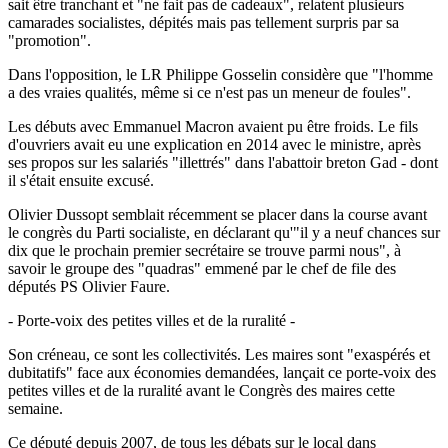
sait être tranchant et "ne fait pas de cadeaux", relatent plusieurs
camarades socialistes, dépités mais pas tellement surpris par sa
"promotion".
Dans l'opposition, le LR Philippe Gosselin considère que "l'homme
a des vraies qualités, même si ce n'est pas un meneur de foules".
Les débuts avec Emmanuel Macron avaient pu être froids. Le fils
d'ouvriers avait eu une explication en 2014 avec le ministre, après
ses propos sur les salariés "illettrés" dans l'abattoir breton Gad - dont
il s'était ensuite excusé.
Olivier Dussopt semblait récemment se placer dans la course avant
le congrès du Parti socialiste, en déclarant qu'"il y a neuf chances sur
dix que le prochain premier secrétaire se trouve parmi nous", à
savoir le groupe des "quadras" emmené par le chef de file des
députés PS Olivier Faure.
- Porte-voix des petites villes et de la ruralité -
Son créneau, ce sont les collectivités. Les maires sont "exaspérés et
dubitatifs" face aux économies demandées, lançait ce porte-voix des
petites villes et de la ruralité avant le Congrès des maires cette
semaine.
Ce député depuis 2007, de tous les débats sur le local dans