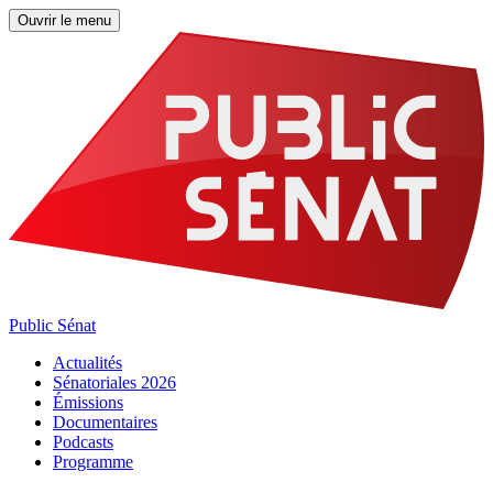
Ouvrir le menu
Public Sénat
Actualités
Sénatoriales 2026
Émissions
Documentaires
Podcasts
Programme