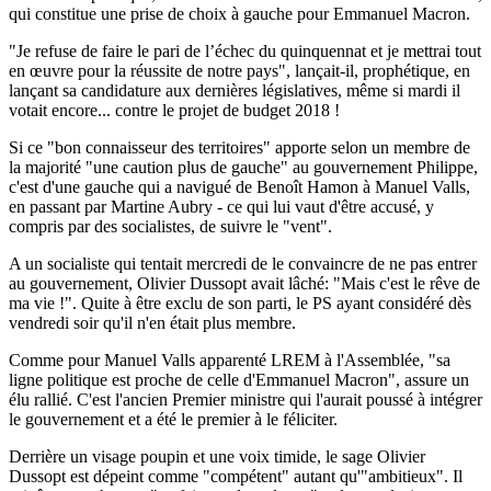
qui constitue une prise de choix à gauche pour Emmanuel Macron.
"Je refuse de faire le pari de l’échec du quinquennat et je mettrai tout
en œuvre pour la réussite de notre pays", lançait-il, prophétique, en
lançant sa candidature aux dernières législatives, même si mardi il
votait encore... contre le projet de budget 2018 !
Si ce "bon connaisseur des territoires" apporte selon un membre de
la majorité "une caution plus de gauche" au gouvernement Philippe,
c'est d'une gauche qui a navigué de Benoît Hamon à Manuel Valls,
en passant par Martine Aubry - ce qui lui vaut d'être accusé, y
compris par des socialistes, de suivre le "vent".
A un socialiste qui tentait mercredi de le convaincre de ne pas entrer
au gouvernement, Olivier Dussopt avait lâché: "Mais c'est le rêve de
ma vie !". Quite à être exclu de son parti, le PS ayant considéré dès
vendredi soir qu'il n'en était plus membre.
Comme pour Manuel Valls apparenté LREM à l'Assemblée, "sa
ligne politique est proche de celle d'Emmanuel Macron", assure un
élu rallié. C'est l'ancien Premier ministre qui l'aurait poussé à intégrer
le gouvernement et a été le premier à le féliciter.
Derrière un visage poupin et une voix timide, le sage Olivier
Dussopt est dépeint comme "compétent" autant qu'"ambitieux". Il