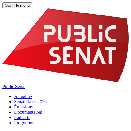
Ouvrir le menu
Public Sénat
Actualités
Sénatoriales 2026
Émissions
Documentaires
Podcasts
Programme