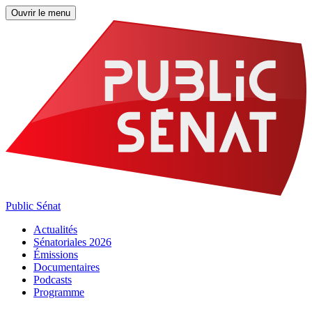
Ouvrir le menu
Public Sénat
Actualités
Sénatoriales 2026
Émissions
Documentaires
Podcasts
Programme