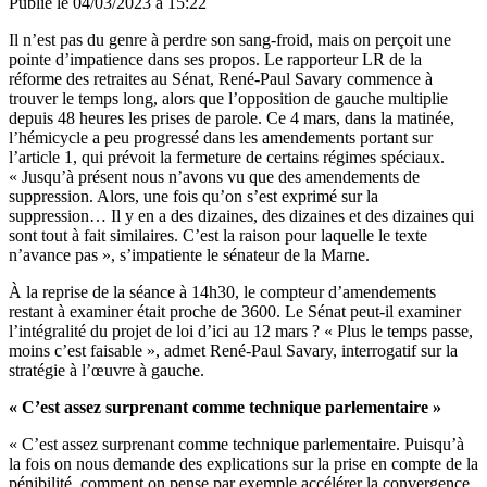
Publié le
04/03/2023 à 15:22
Il n’est pas du genre à perdre son sang-froid, mais on perçoit une
pointe d’impatience dans ses propos. Le rapporteur LR de la
réforme des retraites au Sénat, René-Paul Savary commence à
trouver le temps long, alors que l’opposition de gauche multiplie
depuis 48 heures les prises de parole. Ce 4 mars, dans la matinée,
l’hémicycle a peu progressé dans les amendements portant sur
l’article 1, qui prévoit la fermeture de certains régimes spéciaux.
« Jusqu’à présent nous n’avons vu que des amendements de
suppression. Alors, une fois qu’on s’est exprimé sur la
suppression… Il y en a des dizaines, des dizaines et des dizaines qui
sont tout à fait similaires. C’est la raison pour laquelle le texte
n’avance pas », s’impatiente le sénateur de la Marne.
À la reprise de la séance à 14h30, le compteur d’amendements
restant à examiner était proche de 3600. Le Sénat peut-il examiner
l’intégralité du projet de loi d’ici au 12 mars ? « Plus le temps passe,
moins c’est faisable », admet René-Paul Savary, interrogatif sur la
stratégie à l’œuvre à gauche.
« C’est assez surprenant comme technique parlementaire »
« C’est assez surprenant comme technique parlementaire. Puisqu’à
la fois on nous demande des explications sur la prise en compte de la
pénibilité, comment on pense par exemple accélérer la convergence