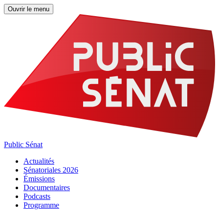
Ouvrir le menu
Public Sénat
Actualités
Sénatoriales 2026
Émissions
Documentaires
Podcasts
Programme